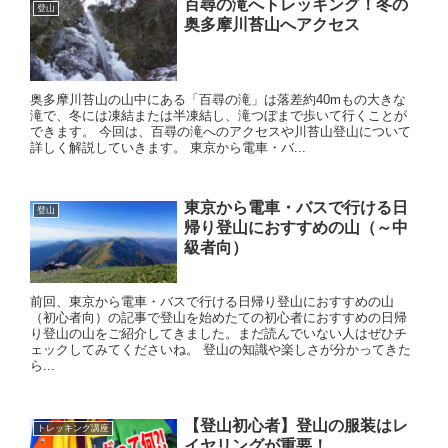
百尋の滝へトレッキング！冬の
登山
奥多摩川苔山へアクセス
奥多摩川苔山の山中にある「百尋の滝」は落差約40mもの大きな
滝で、冬には凍結または半凍結し、滝つぼまで歩いて行くことが
できます。 今回は、百尋の滝へのアクセスや川苔山登山について
詳しく解説していきます。 東京から電車・バ...
東京から電車・バスで行ける日
登山
帰り登山におすすめの山（～中
級者向）
前回、東京から電車・バスで行ける日帰り登山におすすめの山
（初心者向）の記事で登山を始めたての初心者におすすめの日帰
り登山の山をご紹介してきました。まだ読んでいない人はぜひチ
ェックしてみてくださいね。 登山の知識や楽しさが分かってきた
ら...
【登山初心者】登山の服装はレ
トレッキング講座
イヤリングが重要！