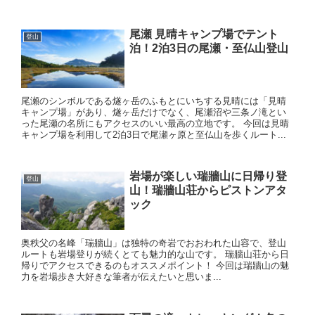
尾瀬 見晴キャンプ場でテント
登山
泊！2泊3日の尾瀬・至仏山登山
尾瀬のシンボルである燧ヶ岳のふもとにいちする見晴には「見晴
キャンプ場」があり、燧ヶ岳だけでなく、尾瀬沼や三条ノ滝とい
った尾瀬の名所にもアクセスのいい最高の立地です。 今回は見晴
キャンプ場を利用して2泊3日で尾瀬ヶ原と至仏山を歩くルート...
岩場が楽しい瑞牆山に日帰り登
登山
山！瑞牆山荘からピストンアタ
ック
奥秩父の名峰「瑞牆山」は独特の奇岩でおおわれた山容で、登山
ルートも岩場登りが続くとても魅力的な山です。 瑞牆山荘から日
帰りでアクセスできるのもオススメポイント！ 今回は瑞牆山の魅
力を岩場歩き大好きな筆者が伝えたいと思いま...