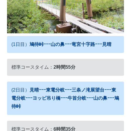
(1日目）
鳩待峠ｰｰｰ山の鼻ｰｰｰ竜宮十字路ｰｰｰ見晴
標準コースタイム：
2時間55分
(2日目）
見晴ｰｰｰ東電分岐ｰｰｰ三条ノ滝展望台ｰｰｰ東
電分岐ｰｰｰヨッピ吊り橋ｰｰｰ牛首分岐ｰｰｰ山の鼻ｰｰｰ鳩
待峠
標準コースタイム：
6時間35分