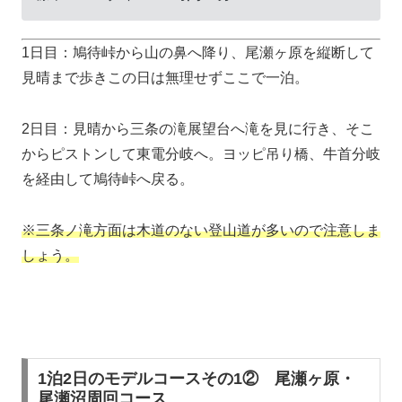
1日目：鳩待峠から山の鼻へ降り、尾瀬ヶ原を縦断して
見晴まで歩きこの日は無理せずここで一泊。
2日目：見晴から三条の滝展望台へ滝を見に行き、そこ
からピストンして東電分岐へ。ヨッピ吊り橋、牛首分岐
を経由して鳩待峠へ戻る。
※三条ノ滝方面は木道のない登山道が多いので注意しま
しょう。
1泊2日のモデルコースその1② 尾瀬ヶ原・
尾瀬沼周回コース