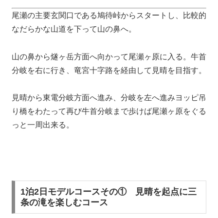
尾瀬の主要玄関口である鳩待峠からスタートし、比較的
なだらかな山道を下って山の鼻へ。
山の鼻から燧ヶ岳方面へ向かって尾瀬ヶ原に入る。牛首
分岐を右に行き、竜宮十字路を経由して見晴を目指す。
見晴から東電分岐方面へ進み、分岐を左へ進みヨッピ吊
り橋をわたって再び牛首分岐まで歩けば尾瀬ヶ原をぐる
っと一周出来る。
1泊2日モデルコースその① 見晴を起点に三
条の滝を楽しむコース