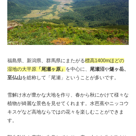
福島県、新潟県、群馬県にまたがる
標高1400mほどの
湿地の大平原
「尾瀬ヶ原」
を中心に、
尾瀬沼
や
燧ヶ岳、
至仏山
を総称して「尾瀬」ということが多いです。
雪解け水が豊かな大地を作り、春から秋にかけて様々な
植物が綺麗な景色を見せてくれます。水芭蕉やニッコウ
キスゲなど高地ならではの花々を楽しむことができま
す。