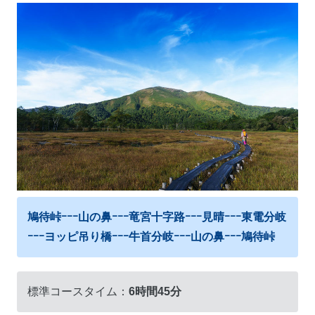
鳩待峠ｰｰｰ山の鼻ｰｰｰ竜宮十字路ｰｰｰ見晴ｰｰｰ東電分岐
ｰｰｰヨッピ吊り橋ｰｰｰ牛首分岐ｰｰｰ山の鼻ｰｰｰ鳩待峠
標準コースタイム：
6時間45分